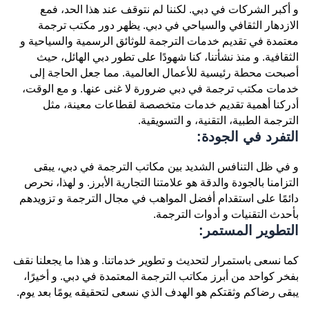
و أكبر الشركات في دبي. لكننا لم نتوقف عند هذا الحد، فمع
الازدهار الثقافي والسياحي في دبي. يظهر دور مكتب ترجمة
معتمدة في تقديم خدمات الترجمة للوثائق الرسمية والسياحية و
الثقافية. و منذ نشأتنا، كنا شهودًا على تطور دبي الهائل، حيث
أصبحت محطة رئيسية للأعمال العالمية. مما جعل الحاجة إلى
خدمات مكتب ترجمة في دبي ضرورة لا غنى عنها. و مع الوقت،
أدركنا أهمية تقديم خدمات متخصصة لقطاعات معينة، مثل
الترجمة الطبية، التقنية، و التسويقية.
التفرد في الجودة:
و في ظل التنافس الشديد بين مكاتب الترجمة في دبي، يبقى
التزامنا بالجودة والدقة هو علامتنا التجارية الأبرز. و لهذا، نحرص
دائمًا على استقدام أفضل المواهب في مجال الترجمة و تزويدهم
بأحدث التقنيات و أدوات الترجمة.
التطوير المستمر:
كما نسعى باستمرار لتحديث و تطوير خدماتنا. و هذا ما يجعلنا نقف
بفخر كواحد من أبرز مكاتب الترجمة المعتمدة في دبي. و أخيرًا،
يبقى رضاكم وثقتكم هو الهدف الذي نسعى لتحقيقه يومًا بعد يوم.