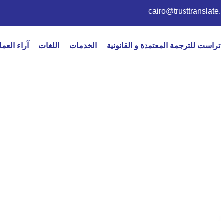
cairo@trusttranslate
راست للترجمة المعتمدة و القانونية
الخدمات
اللغات
آراء العمل