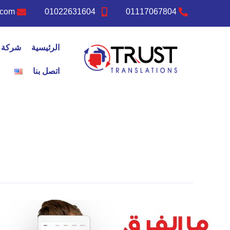
خطي
.com
01022631604
01117067804
لى
لمحتوى
الرئيسية
شركة ت
اتصل بنا
المترجم
الحر